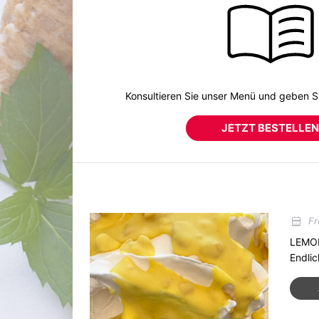
Konsultieren Sie unser Menü und geben Si
JETZT BESTELLEN
calendar_month
Fr
LEMO
Endlic