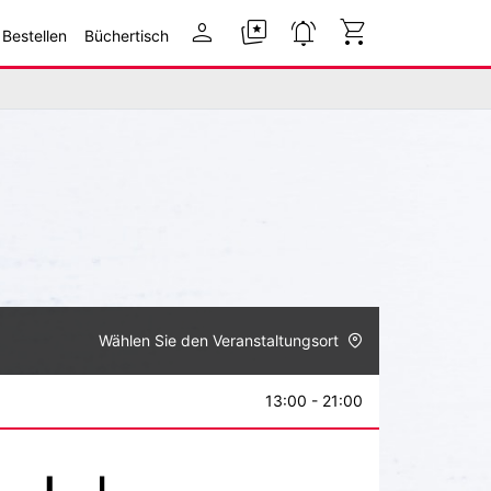
person
cards_star
notifications_active
shopping_cart
 Bestellen
Büchertisch
Wählen Sie den Veranstaltungsort
13:00 - 21:00